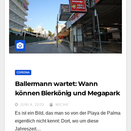
o
n
u
m
s
c
h
a
CORONA
l
Ballermann wartet: Wann
t
können Bierkönig und Megapark
e
auf Malloca wieder öffnen?
n
JUNI 4, 2020
MICHA
Es ist ein Bild, das man so von der Playa de Palma
eigentlich nicht kennt: Dort, wo um diese
Jahreszeit…