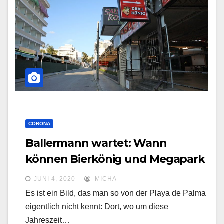
o
n
u
m
s
c
h
a
CORONA
l
Ballermann wartet: Wann
t
können Bierkönig und Megapark
e
auf Malloca wieder öffnen?
n
JUNI 4, 2020
MICHA
Es ist ein Bild, das man so von der Playa de Palma
eigentlich nicht kennt: Dort, wo um diese
Jahreszeit…